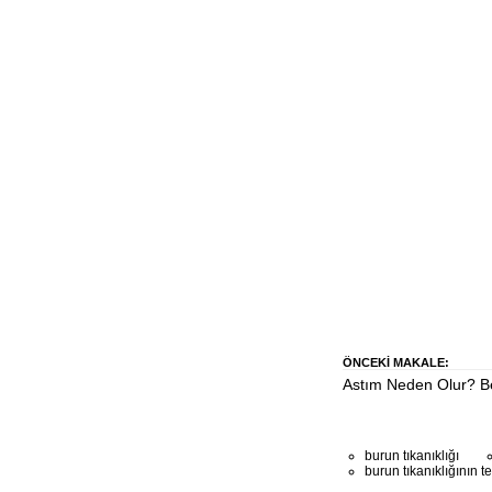
ÖNCEKI MAKALE:
Astım Neden Olur? Bel
burun tıkanıklığı
burun tıkanıklığının t