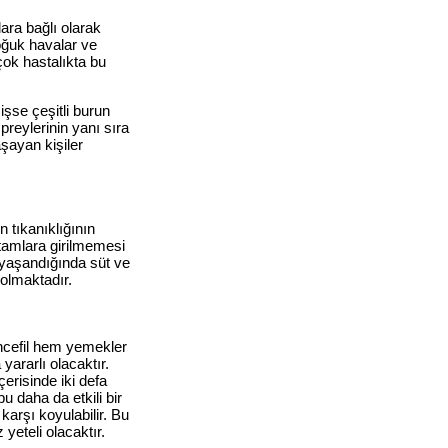
ara bağlı olarak
oğuk havalar ve
ok hastalıkta bu
işse çeşitli burun
preylerinin yanı sıra
aşayan kişiler
 tıkanıklığının
rtamlara girilmemesi
 yaşandığında süt ve
olmaktadır.
Zencefil hem yemekler
yararlı olacaktır.
erisinde iki defa
 daha da etkili bir
arşı koyulabilir. Bu
eteli olacaktır.