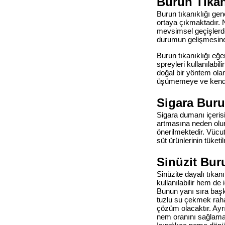
Burun Tıkan
Burun tıkanıklığı gen
ortaya çıkmaktadır. 
mevsimsel geçişlerde
durumun gelişmesine 
Burun tıkanıklığı eğe
spreyleri kullanılabil
doğal bir yöntem olan
üşümemeye ve kendile
Sigara Buru
Sigara dumanı içeris
artmasına neden olur
önerilmektedir. Vücu
süt ürünlerinin tüke
Sinüzit Bur
Sinüzite dayalı tıkanı
kullanılabilir hem de
Bunun yanı sıra başka
tuzlu su çekmek raha
çözüm olacaktır. Ayr
nem oranını sağlamak