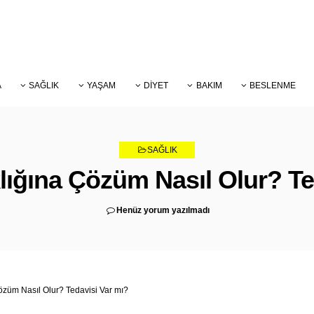
A
SAĞLIK
YAŞAM
DIYET
BAKIM
BESLENME
SAĞLIK
lığına Çözüm Nasıl Olur? Te
Henüz yorum yazılmadı