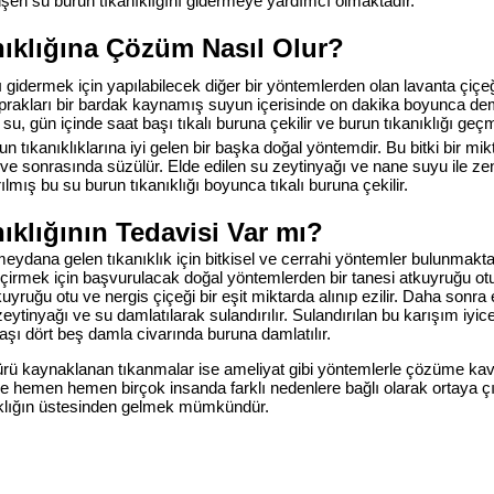
en su burun tıkanıklığını gidermeye yardımcı olmaktadır.
ıklığına Çözüm Nasıl Olur?
ı gidermek için yapılabilecek diğer bir yöntemlerden olan lavanta çiçeği
prakları bir bardak kaynamış suyun içerisinde on dakika boyunca de
su, gün içinde saat başı tıkalı buruna çekilir ve burun tıkanıklığı geçm
n tıkanıklıklarına iyi gelen bir başka doğal yöntemdir. Bu bitki bir mik
r ve sonrasında süzülür. Elde edilen su zeytinyağı ve nane suyu ile zengi
tırılmış bu su burun tıkanıklığı boyunca tıkalı buruna çekilir.
ıklığının Tedavisi Var mı?
ydana gelen tıkanıklık için bitkisel ve cerrahi yöntemler bulunmaktad
eçirmek için başvurulacak doğal yöntemlerden bir tanesi atkuyruğu otu 
uyruğu otu ve nergis çiçeği bir eşit miktarda alınıp ezilir. Daha sonra
 zeytinyağı ve su damlatılarak sulandırılır. Sulandırılan bu karışım iy
aşı dört beş damla civarında buruna damlatılır.
rü kaynaklanan tıkanmalar ise ameliyat gibi yöntemlerle çözüme kav
hemen hemen birçok insanda farklı nedenlere bağlı olarak ortaya ç
ıklığın üstesinden gelmek mümkündür.