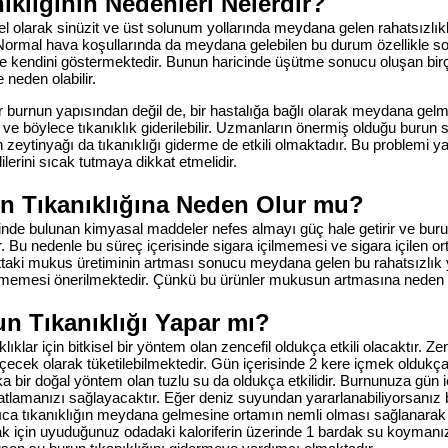
ıklığının Nedenleri Nelerdir?
el olarak sinüzit ve üst solunum yollarında meydana gelen rahatsızlıkl
Normal hava koşullarında da meydana gelebilen bu durum özellikle s
 kendini göstermektedir. Bunun haricinde üşütme sonucu oluşan birç
neden olabilir.
r burnun yapısından değil de, bir hastalığa bağlı olarak meydana gelm
ir ve böylece tıkanıklık giderilebilir. Uzmanların önermiş olduğu burun s
 zeytinyağı da tıkanıklığı giderme de etkili olmaktadır. Bu problemi y
rini sıcak tutmaya dikkat etmelidir.
n Tıkanıklığına Neden Olur mu?
inde bulunan kimyasal maddeler nefes almayı güç hale getirir ve burun
. Bu nedenle bu süreç içerisinde sigara içilmemesi ve sigara içilen o
ttaki mukus üretiminin artması sonucu meydana gelen bu rahatsızlık
tilmemesi önerilmektedir. Çünkü bu ürünler mukusun artmasına neden 
un Tıkanıklığı Yapar mı?
klıklar için bitkisel bir yöntem olan zencefil oldukça etkili olacaktır. 
 içecek olarak tüketilebilmektedir. Gün içerisinde 2 kere içmek oldukça 
 bir doğal yöntem olan tuzlu su da oldukça etkilidir. Burnunuza gün iç
tlamanızı sağlayacaktır. Eğer deniz suyundan yararlanabiliyorsanız bu
ıca tıkanıklığın meydana gelmesine ortamın nemli olması sağlanarak k
 için uyuduğunuz odadaki kaloriferin üzerinde 1 bardak su koymanız y