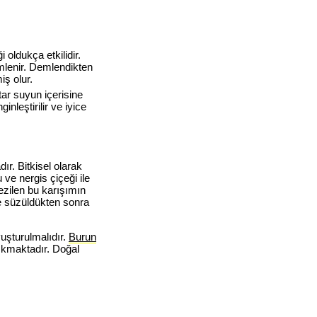
 oldukça etkilidir.
mlenir. Demlendikten
iş olur.
tar suyun içerisine
nleştirilir ve iyice
ır. Bitkisel olarak
ve nergis çiçeği ile
 ezilen bu karışımın
ice süzüldükten sonra
uşturulmalıdır.
Burun
ıkmaktadır. Doğal