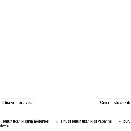
irtisi ve Tedavisi
Cinsel İsteksizli
burun tıkanıklığının nedenleri
sinüzit burun tıkanıklığı yapar mı
buru
edavisi