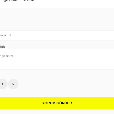
Gönder
Pinle
NIZ:
4
5
YORUM GÖNDER