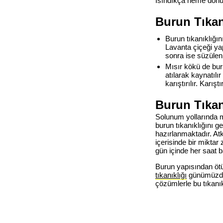
Isındıkça neme dönüş
Burun Tıkan
Burun tıkanıklığın
Lavanta çiçeği ya
sonra ise süzülen 
Mısır kökü de buru
atılarak kaynatılı
karıştırılır. Karış
Burun Tıkan
Solunum yollarında me
burun tıkanıklığını g
hazırlanmaktadır. Atk
içerisinde bir miktar
gün içinde her saat b
Burun yapısından ötü
tıkanıklığı
günümüzde 
çözümlerle bu tıkan