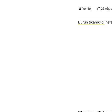
Yeniloji
27 Ağus
Burun tıkanıklığı
nefe