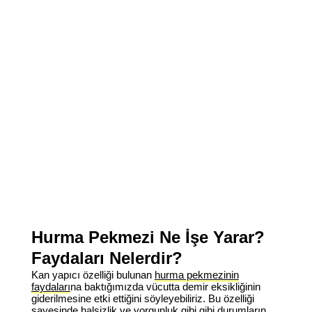
Hurma Pekmezi Ne İşe Yarar?
Faydaları Nelerdir?
Kan yapıcı özelliği bulunan
hurma pekmezinin
faydaları
na baktığımızda vücutta demir eksikliğinin
giderilmesine etki ettiğini söyleyebiliriz. Bu özelliği
sayesinde halsizlik ve yorgunluk gibi gibi durumların