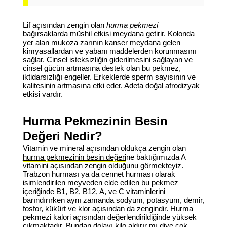
Lif açısından zengin olan
hurma pekmezi
bağırsaklarda müshil etkisi meydana getirir. Kolonda
yer alan mukoza zarının kanser meydana gelen
kimyasallardan ve yabanı maddelerden korunmasını
sağlar. Cinsel isteksizliğin giderilmesini sağlayan ve
cinsel gücün artmasına destek olan bu pekmez,
iktidarsızlığı engeller. Erkeklerde sperm sayısının ve
kalitesinin artmasına etki eder. Adeta doğal afrodizyak
etkisi vardır.
Hurma Pekmezinin Besin
Değeri Nedir?
Vitamin ve mineral açısından oldukça zengin olan
hurma pekmezinin besin değeri
ne baktığımızda A
vitamini açısından zengin olduğunu görmekteyiz.
Trabzon hurması ya da cennet hurması olarak
isimlendirilen meyveden elde edilen bu pekmez
içeriğinde B1, B2, B12, A, ve C vitaminlerini
barındırırken aynı zamanda sodyum, potasyum, demir,
fosfor, kükürt ve klor açısından da zengindir.
Hurma
pekmezi kalori
açısından değerlendirildiğinde yüksek
çıkmaktadır. Bundan dolayı kilo aldırır mı diye çok