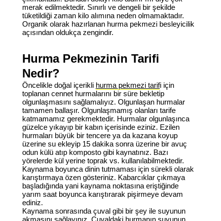
merak edilmektedir. Sınırlı ve dengeli bir şekilde
tüketildiği zaman kilo alımına neden olmamaktadır.
Organik olarak hazırlanan hurma pekmezi besleyicilik
açısından oldukça zengindir.
Hurma Pekmezinin Tarifi
Nedir?
Öncelikle doğal içerikli
hurma pekmezi tarif
i için
toplanan cennet hurmalarını bir süre bekletip
olgunlaşmasını sağlamalıyız. Olgunlaşan hurmalar
tamamen ballaşır. Olgunlaşmamış olanları tarife
katmamamız gerekmektedir. Hurmalar olgunlaşınca
güzelce yıkayıp bir kabın içerisinde eziniz. Ezilen
hurmaları büyük bir tencere ya da kazana koyup
üzerine su ekleyip 15 dakika sonra üzerine bir avuç
odun külü atıp komposto gibi kaynatınız. Bazı
yörelerde kül yerine toprak vs. kullanılabilmektedir.
Kaynama boyunca dinin tutmaması için sürekli olarak
karıştırmaya özen gösteriniz. Kabarcıklar çıkmaya
başladığında yani kaynama noktasına eriştiğinde
yarım saat boyunca karıştırarak pişirmeye devam
ediniz.
Kaynama sonrasında çuval gibi bir şey ile suyunun
akmasını sağlayınız. Çuvaldaki hurmanın suyunun