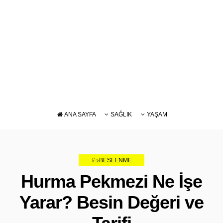
ANA SAYFA
SAĞLIK
YAŞAM
DIYET
BAKIM
BESLENME
BESLENME
ZAYIFLAMA
Hurma Pekmezi Ne İşe
Yarar? Besin Değeri ve