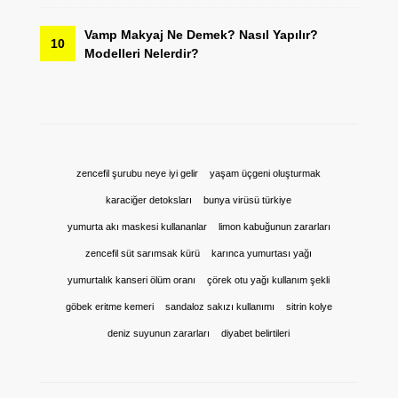
Vamp Makyaj Ne Demek? Nasıl Yapılır?
10
Modelleri Nelerdir?
zencefil şurubu neye iyi gelir
yaşam üçgeni oluşturmak
karaciğer detoksları
bunya virüsü türkiye
yumurta akı maskesi kullananlar
limon kabuğunun zararları
zencefil süt sarımsak kürü
karınca yumurtası yağı
yumurtalık kanseri ölüm oranı
çörek otu yağı kullanım şekli
göbek eritme kemeri
sandaloz sakızı kullanımı
sitrin kolye
deniz suyunun zararları
diyabet belirtileri