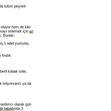
nda tulum peynirli
 oluyor hem de kilo
lmayı önlemek için
az
. Bunlar:
ış 1 adet yumurta,
 fındık
iberli kabak sote,
k istiyorsanız ya da
yardımcı olarak gün
tı tabağı
nda 3