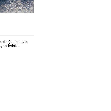
emli öğünüdür ve
abilirsiniz.