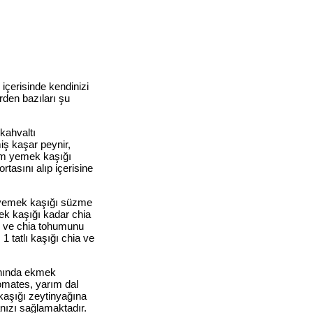
çerisinde kendinizi
rden bazıları şu
 kahvaltı
iş kaşar peynir,
rım yemek kaşığı
rtasını alıp içerisine
 5 yemek kaşığı süzme
mek kaşığı kadar chia
n ve chia tohumunu
1 tatlı kaşığı chia ve
yanında ekmek
domates, yarım dal
kaşığı zeytinyağına
nızı sağlamaktadır.