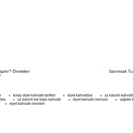
apılır? Örnekleri
Sarımsak Tur
?
r
kolay diyet kahvaltı tarifleri
diyet kahvaltılar
az kalorili kahvalt
tısı
az kalorili tok tutan kahvaltı
diyet kahvaltı menüsü
sağlıklı 
diyet kahvaltı önerileri