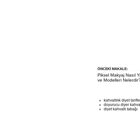
ÖNCEKI MAKALE:
Piksel Makyaj Nasıl Y
ve Modelleri Nelerdir
kahvaltılık diyet tarifle
doyurucu diyer kahval
diyet kahvaltı tabağı