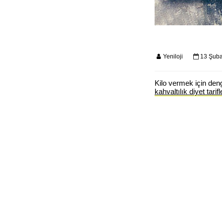
Yeniloji
13 Şuba
Kilo vermek için den
kahvaltılık diyet tarifl