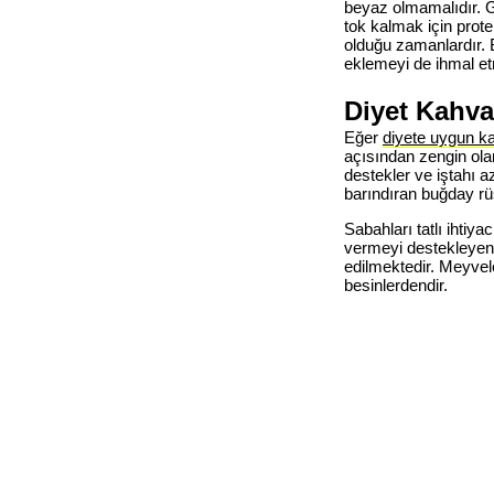
beyaz olmamalıdır. G
tok kalmak için prote
olduğu zamanlardır. B
eklemeyi de ihmal et
Diyet Kahval
Eğer
diyete uygun kah
açısından zengin ola
destekler ve iştahı a
barındıran buğday rüş
Sabahları tatlı ihtiya
vermeyi destekleyen y
edilmektedir. Meyvel
besinlerdendir.