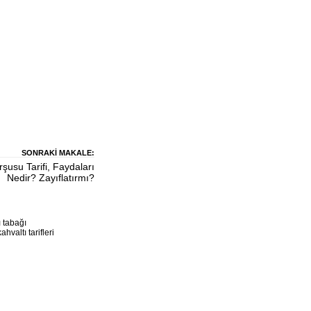
SONRAKI MAKALE:
şusu Tarifi, Faydaları
Nedir? Zayıflatırmı?
ı tabağı
kahvaltı tarifleri