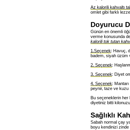
Az kalorili kahvaltı t
omlet gibi farklı lezze
Doyurucu Di
Günün en önemli öğün
verme konusunda des
kalorili tok tutan kahv
1.Seçenek
: Havuç, d
badem, siyah üzüm 
2. Seçenek
: Haşlanm
3. Seçenek
: Diyet o
4. Seçenek
: Mantarı 
peynir, taze ve kuzu
Bu seçeneklerin her 
diyetiniz bitti kilon
Sağlıklı Kah
Sabah normal çay ya 
boyu kendinizi zinde