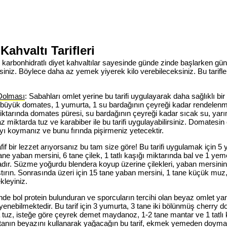
Kahvaltı Tarifleri
 karbonhidratlı
diyet kahvaltılar
sayesinde günde zinde başlarken gün i
iniz. Böylece daha az yemek yiyerek kilo verebileceksiniz. Bu tarifle
Dolması
: Sabahları omlet yerine bu tarifi uygulayarak daha sağlıklı bir
ne büyük domates, 1 yumurta, 1 su bardağının çeyreği kadar rendelenm
ktarında domates püresi, su bardağının çeyreği kadar sıcak su, ya
 miktarda tuz ve karabiber ile bu tarifi uygulayabilirsiniz. Domatesin o
yı koymanız ve bunu fırında pişirmeniz yetecektir.
if bir lezzet arıyorsanız bu tam size göre! Bu tarifi uygulamak için
ane yaban mersini, 6 tane çilek, 1 tatlı kaşığı miktarında bal ve 1 ye
dır. Süzme yoğurdu blendera koyup üzerine çilekleri, yaban mersini
tırın. Sonrasında üzeri için 15 tane yaban mersini, 1 tane küçük muz, 
kleyiniz.
sinde bol protein bulunduran ve sporcuların tercihi olan beyaz omlet 
yenebilmektedir. Bu tarif için 3 yumurta, 3 tane iki bölünmüş cherry 
a tuz, isteğe göre çeyrek demet maydanoz, 1-2 tane mantar ve 1 tatlı 
rtanın beyazını kullanarak yağacağın bu tarif, ekmek yemeden doyma