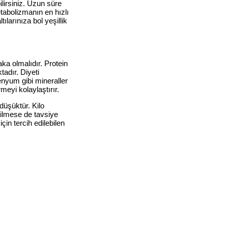
lirsiniz. Uzun süre
etabolizmanın en hızlı
larınıza bol yeşillik
ka olmalıdır. Protein
adır. Diyeti
enyum gibi mineraller
meyi kolaylaştırır.
 düşüktür. Kilo
dilmese de tavsiye
için tercih edilebilen