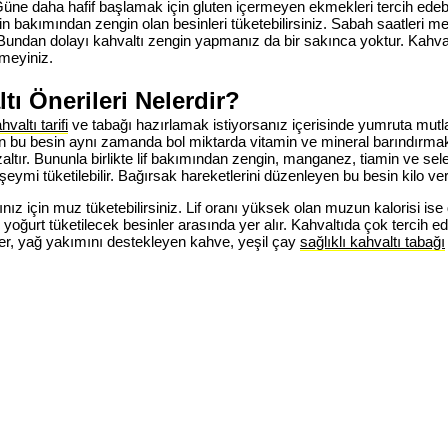
üne daha hafif başlamak için gluten içermeyen ekmekleri tercih edebi
in bakımından zengin olan besinleri tüketebilirsiniz. Sabah saatleri m
undan dolayı kahvaltı zengin yapmanız da bir sakınca yoktur. Kahvaltı
meyiniz.
tı Önerileri Nelerdir?
valtı tarifi
ve tabağı hazırlamak istiyorsanız içerisinde yumruta mutla
n bu besin aynı zamanda bol miktarda vitamin ve mineral barındırmakt
zaltır. Bununla birlikte lif bakımından zengin, manganez, tiamin ve sel
eymi tüketilebilir. Bağırsak hareketlerini düzenleyen bu besin kilo ver
cınız için muz tüketebilirsiniz. Lif oranı yüksek olan muzun kalorisi ise
oğurt tüketilecek besinler arasında yer alır. Kahvaltıda çok tercih e
er, yağ yakımını destekleyen kahve, yeşil çay
sağlıklı kahvaltı tabağı