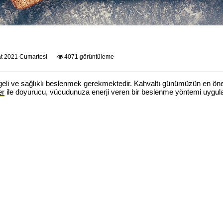
t 2021 Cumartesi
4071 görüntüleme
geli ve sağlıklı beslenmek gerekmektedir. Kahvaltı günümüzün en ön
er
ile doyurucu, vücudunuza enerji veren bir beslenme yöntemi uygulay