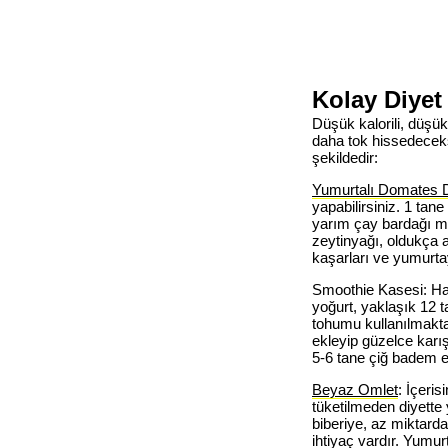
Kolay Diyet 
Düşük kalorili, düşük
daha tok hissedeceks
şekildedir:
Yumurtalı Domates 
yapabilirsiniz. 1 ta
yarım çay bardağı mi
zeytinyağı, oldukça az
kaşarları ve yumurta
Smoothie Kasesi: Haf
yoğurt, yaklaşık 12 t
tohumu kullanılmakta
ekleyip güzelce karış
5-6 tane çiğ badem e
Beyaz Omlet
: İçeri
tüketilmeden diyette 
biberiye, az miktard
ihtiyaç vardır. Yumu