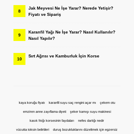
Jak Meyvesi Ne İşe Yarar? Nerede Yetişir?
8
Fiyatı ve Sipariş
Karanfil Yağı Ne İşe Yarar? Nasıl Kullanılır?
9
Nasıl Yapılır?
Sırt Ağrısı ve Kamburluk İçin Korse
10
kaya koruğu fiyatı
karanfil suyu saç rengini açar mı
çekem otu
emziren anne zayıflama diyeti
şeker kamışı suyu makinesi
kasık fıtığı korsesinin faydaları
nefes darlığı nedir
vücutta toksin belirtileri
duruş bozukluklarını düzeltmek için egzersiz