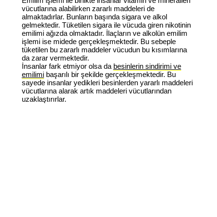
Emilim işlemi ile birlikte insanlar vitamin ve mineralleri
vücutlarına alabilirken zararlı maddeleri de
almaktadırlar. Bunların başında sigara ve alkol
gelmektedir. Tüketilen sigara ile vücuda giren nikotinin
emilimi ağızda olmaktadır. İlaçların ve alkolün emilim
işlemi ise midede gerçekleşmektedir. Bu sebeple
tüketilen bu zararlı maddeler vücudun bu kısımlarına
da zarar vermektedir.
İnsanlar fark etmiyor olsa da
besinlerin sindirimi ve
emilimi
başarılı bir şekilde gerçekleşmektedir. Bu
sayede insanlar yedikleri besinlerden yararlı maddeleri
vücutlarına alarak artık maddeleri vücutlarından
uzaklaştırırlar.