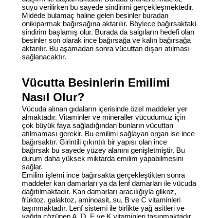
suyu verilirken bu sayede sindirimi gerçekleşmektedir.
Midede bulamaç haline gelen besinler buradan
onikiparmak bağırsağına aktarılır. Böylece bağırsaktaki
sindirim başlamış olur. Burada da salgıların hedefi olan
besinler son olarak ince bağırsağa ve kalın bağırsağa
aktarılır. Bu aşamadan sonra vücuttan dışarı atılması
sağlanacaktır.
Vücutta Besinlerin Emilimi
Nasıl Olur?
Vücuda alınan gıdaların içerisinde özel maddeler yer
almaktadır. Vitaminler ve mineraller vücudumuz için
çok büyük faya sağladığından bunların vücuttan
atılmaması gerekir. Bu emilimi sağlayan organ ise ince
bağırsaktır. Girintili çıkıntılı bir yapısı olan ince
bağırsak bu sayede yüzey alanını genişletmiştir. Bu
durum daha yüksek miktarda emilim yapabilmesini
sağlar.
Emilim işlemi ince bağırsakta gerçekleştikten sonra
maddeler kan damarları ya da lenf damarları ile vücuda
dağıtılmaktadır. Kan damarları aracılığıyla glikoz,
früktoz, galaktoz, aminoasit, su, B ve C vitaminleri
taşınmaktadır. Lenf sistemi ile birlikte yağ asitleri ve
yağda çözünen A, D, E ve K vitaminleri taşınmaktadır.