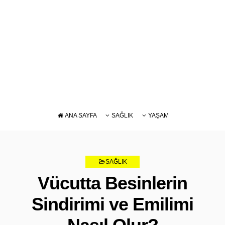
ANA SAYFA
SAĞLIK
YAŞAM
DIYET
BAKIM
BESLENME
SAĞLIK
ZAYIFLAMA
Vücutta Besinlerin
Sindirimi ve Emilimi