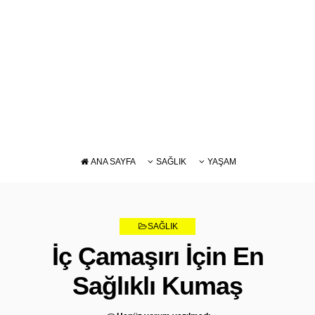
ANA SAYFA
SAĞLIK
YAŞAM
DIYET
BAKIM
BESLENME
SAĞLIK
ZAYIFLAMA
İç Çamaşırı İçin En
Sağlıklı Kumaş