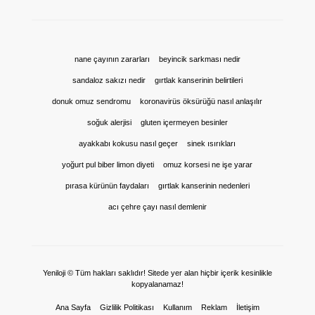
nane çayının zararları
beyincik sarkması nedir
sandaloz sakızı nedir
gırtlak kanserinin belirtileri
donuk omuz sendromu
koronavirüs öksürüğü nasıl anlaşılır
soğuk alerjisi
gluten içermeyen besinler
ayakkabı kokusu nasıl geçer
sinek ısırıkları
yoğurt pul biber limon diyeti
omuz korsesi ne işe yarar
pırasa kürünün faydaları
gırtlak kanserinin nedenleri
acı çehre çayı nasıl demlenir
Yeniloji © Tüm hakları saklıdır! Sitede yer alan hiçbir içerik kesinlikle
kopyalanamaz!
Ana Sayfa
Gizlilik Politikası
Kullanım
Reklam
İletişim