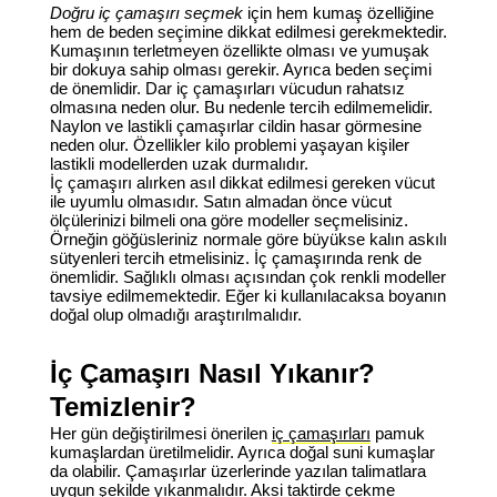
Doğru iç çamaşırı seçmek
için hem kumaş özelliğine
hem de beden seçimine dikkat edilmesi gerekmektedir.
Kumaşının terletmeyen özellikte olması ve yumuşak
bir dokuya sahip olması gerekir. Ayrıca beden seçimi
de önemlidir. Dar iç çamaşırları vücudun rahatsız
olmasına neden olur. Bu nedenle tercih edilmemelidir.
Naylon ve lastikli çamaşırlar cildin hasar görmesine
neden olur. Özellikler kilo problemi yaşayan kişiler
lastikli modellerden uzak durmalıdır.
İç çamaşırı alırken asıl dikkat edilmesi gereken vücut
ile uyumlu olmasıdır. Satın almadan önce vücut
ölçülerinizi bilmeli ona göre modeller seçmelisiniz.
Örneğin göğüsleriniz normale göre büyükse kalın askılı
sütyenleri tercih etmelisiniz. İç çamaşırında renk de
önemlidir. Sağlıklı olması açısından çok renkli modeller
tavsiye edilmemektedir. Eğer ki kullanılacaksa boyanın
doğal olup olmadığı araştırılmalıdır.
İç Çamaşırı Nasıl Yıkanır?
Temizlenir?
Her gün değiştirilmesi önerilen
iç çamaşırları
pamuk
kumaşlardan üretilmelidir. Ayrıca doğal suni kumaşlar
da olabilir. Çamaşırlar üzerlerinde yazılan talimatlara
uygun şekilde yıkanmalıdır. Aksi taktirde çekme