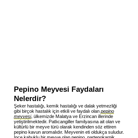
Pepino Meyvesi Faydaları
Nelerdir?
Şeker hastalığı, kemik hastalığı ve dalak yetmezliği
gibi birçok hastalık için etkili ve faydalı olan
pepino
meyvesi
, ülkemizde Malatya ve Erzincan illerinde
yetiştirilmektedir. Patlıcangiller familyasına ait olan ve
kültürlü bir meyve türü olarak kendinden söz ettiren
pepino kavun aromalıdır. Meyvenin eti oldukça suludur.
İnce kabuklu bir meyve olan pepino, partenokarpik