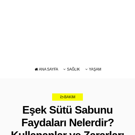
ANA SAYFA
SAĞLIK
YAŞAM
DIYET
BAKIM
BESLENME
BAKIM
ZAYIFLAMA
Eşek Sütü Sabunu
Faydaları Nelerdir?