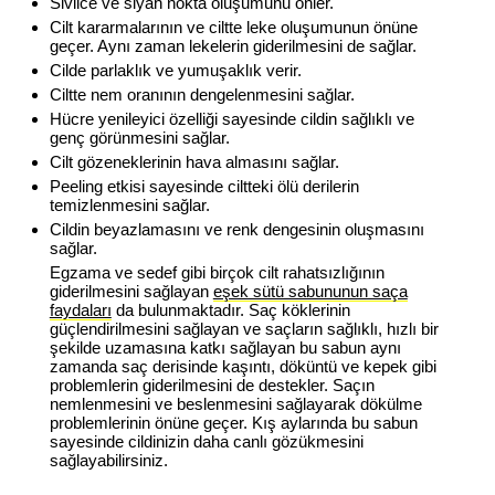
Sivilce ve siyah nokta oluşumunu önler.
Cilt kararmalarının ve ciltte leke oluşumunun önüne
geçer. Aynı zaman lekelerin giderilmesini de sağlar.
Cilde parlaklık ve yumuşaklık verir.
Ciltte nem oranının dengelenmesini sağlar.
Hücre yenileyici özelliği sayesinde cildin sağlıklı ve
genç görünmesini sağlar.
Cilt gözeneklerinin hava almasını sağlar.
Peeling etkisi sayesinde ciltteki ölü derilerin
temizlenmesini sağlar.
Cildin beyazlamasını ve renk dengesinin oluşmasını
sağlar.
Egzama ve sedef gibi birçok cilt rahatsızlığının
giderilmesini sağlayan
eşek sütü sabununun saça
faydaları
da bulunmaktadır. Saç köklerinin
güçlendirilmesini sağlayan ve saçların sağlıklı, hızlı bir
şekilde uzamasına katkı sağlayan bu sabun aynı
zamanda saç derisinde kaşıntı, döküntü ve kepek gibi
problemlerin giderilmesini de destekler. Saçın
nemlenmesini ve beslenmesini sağlayarak dökülme
problemlerinin önüne geçer. Kış aylarında bu sabun
sayesinde cildinizin daha canlı gözükmesini
sağlayabilirsiniz.