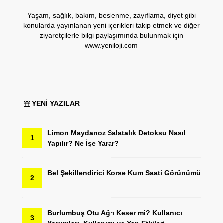
Yaşam, sağlık, bakım, beslenme, zayıflama, diyet gibi
konularda yayınlanan yeni içerikleri takip etmek ve diğer
ziyaretçilerle bilgi paylaşımında bulunmak için
www.yeniloji.com
YENI YAZILAR
Limon Maydanoz Salatalık Detoksu Nasıl
1
Yapılır? Ne İşe Yarar?
Bel Şekillendirici Korse Kum Saati Görünümü
2
Burlumbuş Otu Ağrı Keser mi? Kullanıcı
3
Yorumları, Kullanımı ve Yan Etkileri