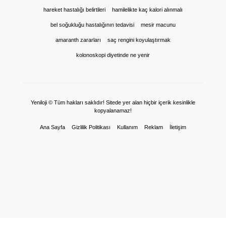
hareket hastalığı belirtileri
hamilelikte kaç kalori alınmalı
bel soğukluğu hastalığının tedavisi
mesir macunu
amaranth zararları
saç rengini koyulaştırmak
kolonoskopi diyetinde ne yenir
Yeniloji © Tüm hakları saklıdır! Sitede yer alan hiçbir içerik kesinlikle
kopyalanamaz!
Ana Sayfa
Gizlilik Politikası
Kullanım
Reklam
İletişim