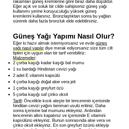
rakamları güneş kremlerine göre biraz daha düşüktür.
Eğer açık ve soluk bir cilde sahipseniz
güneş yağı
kullanımı
yerine koruyuculuğu yüksek güneş
kremlerini kullanınız. Bronzlaştıktan sonra bu yağları
sürerek daha fazla bronzluk elde edebilirsiniz.
Güneş Yağı Yapımı Nasıl Olur?
Eğer ki hazır almak istemiyorsanız ve evde
güneş
yağı nasıl yapılır
diye merak ediyorsanız size tüm cilt
tipleri için uygun olan bir tarif verebiliriz:
Malzemeler
:
2 çorba kaşığı kadar kaşığı bal mumu
1 su bardağı Hindistan cevizi yağı
2 adet E vitamini kapsülü
4 çorba kaşığı doğal aloe vera jeli
1 çorba kaşığı greyfurt özü
5 çorba kaşığı saf çinko oksit
Tarifi
: Öncelikle kısık ateşte bir tencerenin içerisinde
hinditan cevizi yağını benmari usulü eritiniz. Daha
sonra içerisine bal mumunu ekleyiniz. Ardından
tencerenin altını kapatınız ve içerisinde E vitamini
kapsülünü ekleyiniz. Bunun sonrasında aloe vera ve
çinko oksit ekleyiniz. En son greyfurt özünü ekleyip