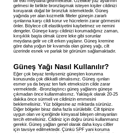
bir etki meydana getirmektedir. Özellikle yaz aylarının
gelmesi ile birlikte bronzlaşmak isteyen kişiler cildinizi
koruyarak doğal bir bronzluk istemektedir. Güneş
yağında yer alan kozmetik filteler güneşin zararlı
ışınlarına karşı cildi korur ve hücrelerin zarar görmesini
önler. Böylece cilt elastikiyetini kaybetmez ve nemini
dengeler. Güneşe karşı cildinizi korumadığınız zaman,
kırışıklık başta olmak üzere leke gibi sorunlar
meydana gelir ve cilt erken yaşlanır. Güneş kremine
göre daha yoğun bir kıvamda olan güneş yağı, cilt
üzerinde esnek ve parlak bir görünüm sağlamaktadır.
Güneş Yağı Nasıl Kullanılır?
Eğer çok beyaz tenliyseniz güneşten korunma
konusunda çok dikkatli olmalısınız. Güneş ışınları
esmer ya da beyaz ten fark etmeksizin cilde zarar
vermektedir. -Bronzlaştırıcı güneş yağlarını güneşe
çıkmadan önce kullanmalısınız. Yaklaşık olarak 20-25
dakika önce sürmeli ve cildinizin emmesini
beklemelisiniz. Yüz bölgesine az miktarda sürünüz.
Diğer bölgeler biraz daha fazla sürülebilir. Cilt tipinize
uygun olan ve içeriğinde kimyasal bileşen olmayanları
tercih etmelisiniz. Cildiniz için doğru ürünü kullanmanız
gerekir. Güneş yağları genel olarak daha koyu ciltler
için tavsiye edilmektedir. Çünkü SPF yani koruma