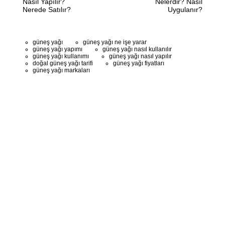
Nasıl Yapılır?
Nelerdir? Nasıl
Nerede Satılır?
Uygulanır?
güneş yağı
güneş yağı ne işe yarar
güneş yağı yapımı
güneş yağı nasıl kullanılır
güneş yağı kullanımı
güneş yağı nasıl yapılır
doğal güneş yağı tarifi
güneş yağı fiyatları
güneş yağı markaları