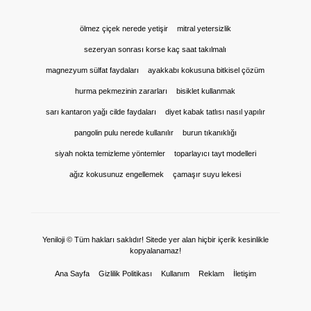
ölmez çiçek nerede yetişir
mitral yetersizlik
sezeryan sonrası korse kaç saat takılmalı
magnezyum sülfat faydaları
ayakkabı kokusuna bitkisel çözüm
hurma pekmezinin zararları
bisiklet kullanmak
sarı kantaron yağı cilde faydaları
diyet kabak tatlısı nasıl yapılır
pangolin pulu nerede kullanılır
burun tıkanıklığı
siyah nokta temizleme yöntemler
toparlayıcı tayt modelleri
ağız kokusunuz engellemek
çamaşır suyu lekesi
Yeniloji © Tüm hakları saklıdır! Sitede yer alan hiçbir içerik kesinlikle
kopyalanamaz!
Ana Sayfa
Gizlilik Politikası
Kullanım
Reklam
İletişim