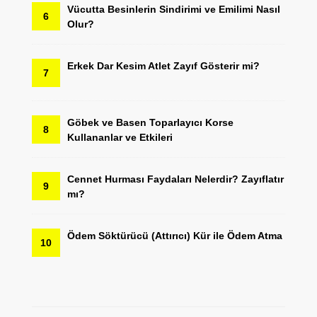
Vücutta Besinlerin Sindirimi ve Emilimi Nasıl
6
Olur?
Erkek Dar Kesim Atlet Zayıf Gösterir mi?
7
Göbek ve Basen Toparlayıcı Korse
8
Kullananlar ve Etkileri
Cennet Hurması Faydaları Nelerdir? Zayıflatır
9
mı?
Ödem Söktürücü (Attırıcı) Kür ile Ödem Atma
10