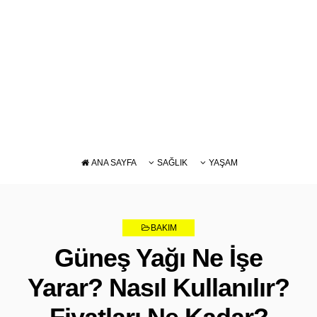
ANA SAYFA
SAĞLIK
YAŞAM
DIYET
BAKIM
BESLENME
BAKIM
ZAYIFLAMA
Güneş Yağı Ne İşe
Yarar? Nasıl Kullanılır?