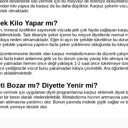
lorili beslenerek kilo vermek için bu meyveyi de listenize ekleyebilirs
ından kilo yapsa da karpuz da bu daha düşüktür. Karpuz şekerin vücud
stek olmaktadır.
ek Kilo Yapar mı?
min, mineral özellikleri sayesinde vücuda pek çok fayda sağlayan karp
bilmektedir. Tadı itibariyle şeker içeren bu meyve diyetlerde normal mi
loya neden olmamaktadır. Eğer ki aşırı bir şekilde tüketilirse bu duru
şekilde yapılırsa yapılsın fazla şeker yüklemesi olduğunda bu kiloy
düzenlenmesine destek olan karpuz metabolizmanın da düzenli çalışm
esi fazla kalori anlamına gelir ve bu durum yavaş yavaş kilo almaya n
e yatmadan hemen önce değil yaklaşık 1-2 saat önce tüketmeye özen
yediğinizde vücut bunu yakamadan kiloya çevirebilir. Ara öğünlerde 
atılabilmektedir.
ti Bozar mı? Diyette Yenir mi?
kilo vermek için uygulanan diyet programlarına karpuz eklemek diyeti 
n bir besin olarak nitelendirilebilir. Metabolizma hızının artmasına y
arı atılmasına yardımcı olur. Bunun yanında midede şişlik sağlar ve 
yemek yemeye destek olur.