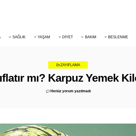
A
SAĞLIK
YAŞAM
DIYET
BAKIM
BESLENME
ZAYIFLAMA
flatır mı? Karpuz Yemek Ki
Henüz yorum yazılmadı