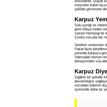
unsurlardır. Düşük ka
meyveler kalori açıs
şekilde girmesine de
Karpuz Yem
Sulu içeriği ve vita
göre kiloya neden ola
zaman herhangi bir ki
Çünkü vücuda her ne 
Sindirim sisteminin 
Fakat fazla tüketilm
yanında karpuzu gec
Yatmadan hemen önce 
dönüşmeden vücuttan 
Karpuz Diye
Sağlıklı bir şekilde 
devamlılığını sağlaya
vücuttaki ödemin dış
içerisinde daha az 