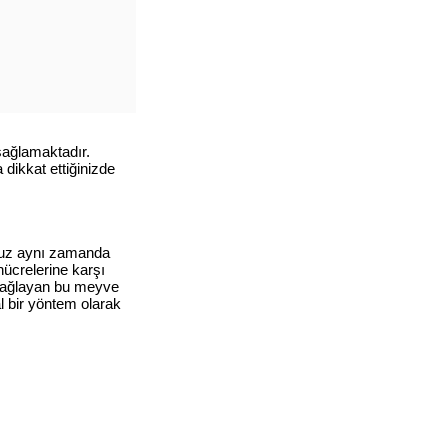
sağlamaktadır.
dikkat ettiğinizde
rpuz aynı zamanda
ücrelerine karşı
ı sağlayan bu meyve
l bir yöntem olarak