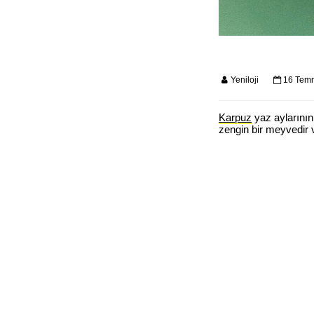
Yeniloji
16 Tem
Karpuz
yaz aylarının
zengin bir meyvedir v