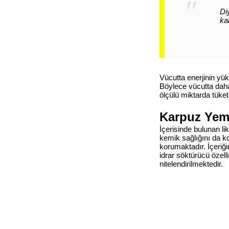
Di
ka
Vücutta enerjinin yü
Böylece vücutta daha
ölçülü miktarda tüke
Karpuz Yeme
İçerisinde bulunan l
kemik sağlığını da k
korumaktadır. İçeriğ
idrar söktürücü özell
nitelendirilmektedir.