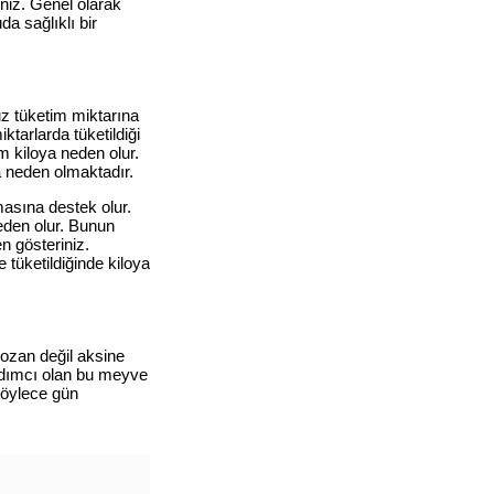
iniz. Genel olarak
a sağlıklı bir
uz tüketim miktarına
ktarlarda tüketildiği
m kiloya neden olur.
a neden olmaktadır.
asına destek olur.
eden olur. Bunun
 gösteriniz.
tüketildiğinde kiloya
bozan değil aksine
ardımcı olan bu meyve
böylece gün