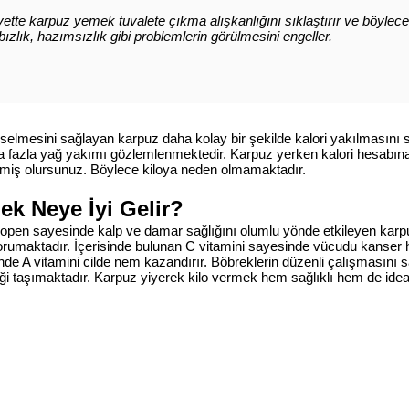
yette karpuz yemek tuvalete çıkma alışkanlığını sıklaştırır ve böylece
bızlık, hazımsızlık gibi problemlerin görülmesini engeller.
kselmesini sağlayan karpuz daha kolay bir şekilde kalori yakılmasını 
 fazla yağ yakımı gözlemlenmektedir. Karpuz yerken kalori hesabına 
tmiş olursunuz. Böylece kiloya neden olmamaktadır.
k Neye İyi Gelir?
ikopen sayesinde kalp ve damar sağlığını olumlu yönde etkileyen ka
orumaktadır. İçerisinde bulunan C vitamini sayesinde vücudu kanser h
inde A vitamini cilde nem kazandırır. Böbreklerin düzenli çalışmasın
iği taşımaktadır.
Karpuz yiyerek kilo vermek
hem sağlıklı hem de idea