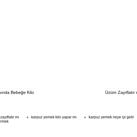
nında Bebeğe Kilo
Üzüm Zayıflatır
zayıflatır mı
karpuz yemek kilo yapar mı
karpuz yemek neye iyi gelir
vermek