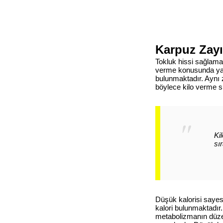
Karpuz Zayıf
Tokluk hissi sağlama
verme konusunda yard
bulunmaktadır. Aynı
böylece kilo verme sü
Ki
sı
Düşük kalorisi sayes
kalori bulunmaktadır.
metabolizmanın düzen