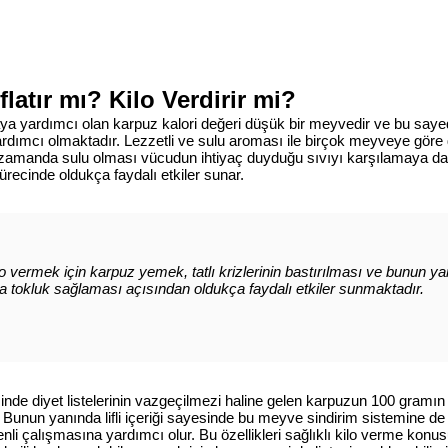
latır mı? Kilo Verdirir mi?
ya yardımcı olan karpuz kalori değeri düşük bir meyvedir ve bu sayede
ımcı olmaktadır. Lezzetli ve sulu aroması ile birçok meyveye göre 
 zamanda sulu olması vücudun ihtiyaç duyduğu sıvıyı karşılamaya da
recinde oldukça faydalı etkiler sunar.
lo vermek için karpuz yemek, tatlı krizlerinin bastırılması ve bunun ya
ra tokluk sağlaması açısından oldukça faydalı etkiler sunmaktadır.
inde diyet listelerinin vazgeçilmezi haline gelen karpuzun 100 gramın
 Bunun yanında lifli içeriği sayesinde bu meyve sindirim sistemine de
li çalışmasına yardımcı olur. Bu özellikleri sağlıklı kilo verme kon