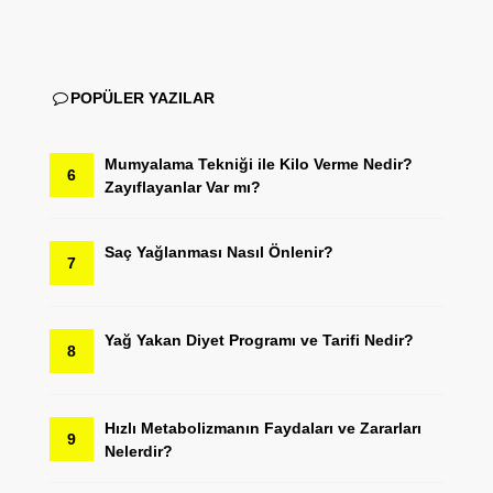
POPÜLER YAZILAR
Mumyalama Tekniği ile Kilo Verme Nedir?
6
Zayıflayanlar Var mı?
Saç Yağlanması Nasıl Önlenir?
7
Yağ Yakan Diyet Programı ve Tarifi Nedir?
8
Hızlı Metabolizmanın Faydaları ve Zararları
9
Nelerdir?