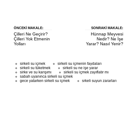
ÖNCEKI MAKALE:
SONRAKI MAKALE:
Çilleri Ne Geçirir?
Hünnap Meyvesi
Çilleri Yok Etmenin
Nedir? Ne İşe
Yolları
Yarar? Nasıl Yenir?
sirkeli su içmek
sirkeli su içmenin faydaları
sirkeli su tüketmek
sirkeli su ne işe yarar
sirke ve su karışımı
sirkeli su içmek zayıflatır mı
sabah uyanınca sirkeli su içmek
gece yatarken sirkeli su içmek
srkeli suyun zararları