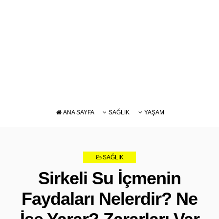
ANA SAYFA
SAĞLIK
YAŞAM
DIYET
BAKIM
BESLENME
SAĞLIK
ZAYIFLAMA
Sirkeli Su İçmenin
Faydaları Nelerdir? Ne