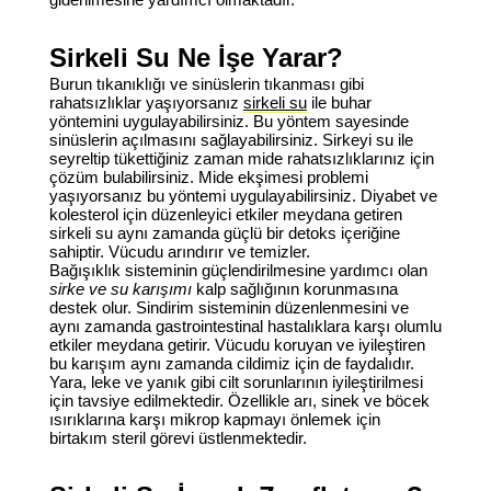
Sirkeli Su Ne İşe Yarar?
Burun tıkanıklığı ve sinüslerin tıkanması gibi
rahatsızlıklar yaşıyorsanız
sirkeli su
ile buhar
yöntemini uygulayabilirsiniz. Bu yöntem sayesinde
sinüslerin açılmasını sağlayabilirsiniz. Sirkeyi su ile
seyreltip tükettiğiniz zaman mide rahatsızlıklarınız için
çözüm bulabilirsiniz. Mide ekşimesi problemi
yaşıyorsanız bu yöntemi uygulayabilirsiniz. Diyabet ve
kolesterol için düzenleyici etkiler meydana getiren
sirkeli su aynı zamanda güçlü bir detoks içeriğine
sahiptir. Vücudu arındırır ve temizler.
Bağışıklık sisteminin güçlendirilmesine yardımcı olan
sirke ve su karışımı
kalp sağlığının korunmasına
destek olur. Sindirim sisteminin düzenlenmesini ve
aynı zamanda gastrointestinal hastalıklara karşı olumlu
etkiler meydana getirir. Vücudu koruyan ve iyileştiren
bu karışım aynı zamanda cildimiz için de faydalıdır.
Yara, leke ve yanık gibi cilt sorunlarının iyileştirilmesi
için tavsiye edilmektedir. Özellikle arı, sinek ve böcek
ısırıklarına karşı mikrop kapmayı önlemek için
birtakım steril görevi üstlenmektedir.