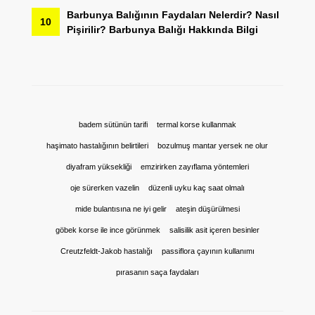
Barbunya Balığının Faydaları Nelerdir? Nasıl
10
Pişirilir? Barbunya Balığı Hakkında Bilgi
badem sütünün tarifi
termal korse kullanmak
haşimato hastalığının belirtileri
bozulmuş mantar yersek ne olur
diyafram yüksekliği
emzirirken zayıflama yöntemleri
oje sürerken vazelin
düzenli uyku kaç saat olmalı
mide bulantısına ne iyi gelir
ateşin düşürülmesi
göbek korse ile ince görünmek
salisilik asit içeren besinler
Creutzfeldt-Jakob hastalığı
passiflora çayının kullanımı
pırasanın saça faydaları