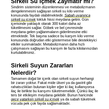
Sirkeli Su İçmek Zayıflatır mı?
Sindirim sisteminin düzenlenmesi ve metabolizmanın
dengelenmesini sağlayan sirkeli su kilo verme
konusunda faydalı olabilmektedir.
Sabah uyanınca
sirkeli su içmek
tokluk hissi meydana getirir. Gün
içerisinde yaklaşık olarak 300 kalori daha az
tüketilmesini sağlar. Göbek ve bel çevresinde
meydana gelen yağlanmaların giderilmesine etki
etmektedir. Tek başına sadece bu karşım kilo verme
konusunda doğrudan etki göstermese bile destekleyici
etkiler sunmaktadır. Metabolizmanın daha hızlı
çalışmasını sağlayan bu karışım ile fazla kilolarınızdan
kurtulabilirsiniz.
Sirkeli Suyun Zararları
Nelerdir?
Tamamen doğal bir içerik olan sirkeli suyun herhangi
bir zararı yoktur. Fakat mide ülseri ya da gastrit gibi
rahatsızlıkları bulunan kişiler eğer ki ilaç kullanıyorsa
ilaç ile birlikte bu karışımı tüketmemelidir. Çünkü ilaç ile
ters bir etkileşim meydana gelebilir. Bunun haricinde
gece yatarken sirkeli su içmek
ya da sabah tüketmek
vücuda pek çok fayda sağlamaktadır.