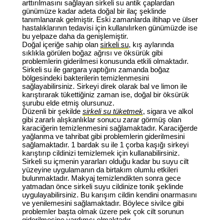
arttırılmasını sağlayan sirkeli su antik çaplardan
günümüze kadar adeta doğal bir ilaç şeklinde
tanımlanarak gelmiştir. Eski zamanlarda iltihap ve ülser
hastalıklarının tedavisi için kullanılırken günümüzde ise
bu yelpaze daha da genişlemiştir.
Doğal içeriğe sahip olan
sirkeli su
, kış aylarında
sıklıkla görülen boğaz ağrısı ve öksürük gibi
problemlerin giderilmesi konusunda etkili olmaktadır.
Sirkeli su ile gargara yaptığını zamanda boğaz
bölgesindeki bakterilerin temizlenmesini
sağlayabilirsiniz. Sirkeyi direk olarak bal ve limon ile
karıştırarak tükettiğiniz zaman ise, doğal bir öksürük
şurubu elde etmiş olursunuz.
Düzenli bir şekilde
sirkeli su tüketmek
, sigara ve alkol
gibi zararlı alışkanlıklar sonucu zarar görmüş olan
karaciğerin temizlenmesini sağlamaktadır. Karaciğerde
yağlanma ve tahribat gibi problemlerin giderilmesini
sağlamaktadır. 1 bardak su ile 1 çorba kaşığı sirkeyi
karıştırıp cildinizi temizlemek için kullanabilirsiniz.
Sirkeli su içmenin yararları olduğu kadar bu suyu cilt
yüzeyine uygulamanın da birtakım olumlu etkileri
bulunmaktadır. Makyaj temizlendikten sonra gece
yatmadan önce sirkeli suyu cildinize tonik şeklinde
uygulayabilirsiniz. Bu karışım cildin kendini onarmasını
ve yenilemesini sağlamaktadır. Böylece sivilce gibi
problemler başta olmak üzere pek çok cilt sorunun
giderilmesine yardımcı olmaktadır.