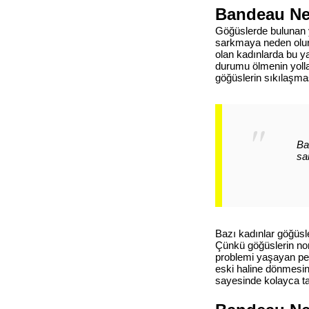
Bandeau Ne
Göğüslerde bulunan y
sarkmaya neden olur.
olan kadınlarda bu y
durumu ölmenin yolla
göğüslerin sıkılaşmas
Ba
sa
Bazı kadınlar göğüsl
Çünkü göğüslerin nor
problemi yaşayan pe
eski haline dönmesin
sayesinde kolayca tak