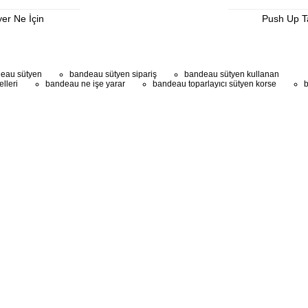
yer Ne İçin
Push Up Ta
eau sütyen
bandeau sütyen sipariş
bandeau sütyen kullanan
lleri
bandeau ne işe yarar
bandeau toparlayıcı sütyen korse