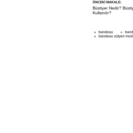
ÖNCEKI MAKALE:
Büstiyer Nedir? Büsti
Kullanılır?
bandeau
band
bandeau sütyen mode