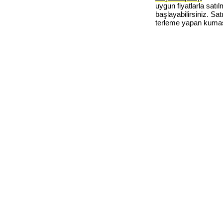
uygun fiyatlarla satı
başlayabilirsiniz. S
terleme yapan kumaşl