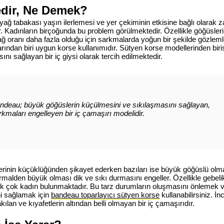
dir, Ne Demek?
ağ tabakası yaşın ilerlemesi ve yer çekiminin etkisine bağlı olarak 
 Kadınların birçoğunda bu problem görülmektedir. Özellikle göğüsle
ağ oranı daha fazla olduğu için sarkmalarda yoğun bir şekilde gözlem
rından biri uygun korse kullanımıdır. Sütyen korse modellerinden biri
ını sağlayan bir iç giysi olarak tercih edilmektedir.
ndeau; büyük göğüslerin küçülmesini ve sıkılaşmasını sağlayan,
rkmaları engelleyen bir iç çamaşırı modelidir.
erinin küçüklüğünden şikayet ederken bazıları ise büyük göğüslü olma
malden büyük olması dik ve sıkı durmasını engeller. Özellikle gebe
k çok kadın bulunmaktadır. Bu tarz durumların oluşmasını önlemek v
i sağlamak için
bandeau toparlayıcı sütyen korse
kullanabilirsiniz. 
ılan ve kıyafetlerin altından belli olmayan bir iç çamaşırıdır.