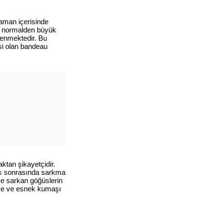
zaman içerisinde
ri normalden büyük
lenmektedir. Bu
si olan bandeau
ktan şikayetçidir.
lik sonrasında sarkma
e sarkan göğüslerin
İnce ve esnek kumaşı