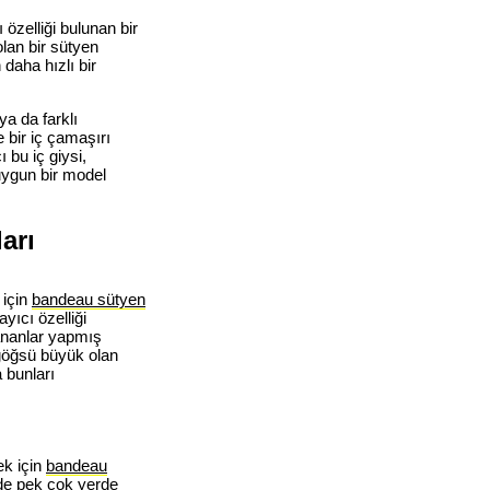
ı özelliği bulunan bir
olan bir sütyen
daha hızlı bir
a da farklı
e bir iç çamaşırı
ı bu iç giysi,
uygun bir model
arı
 için
bandeau sütyen
yıcı özelliği
lananlar yapmış
 göğsü büyük olan
 bunları
ek için
bandeau
nde pek çok yerde