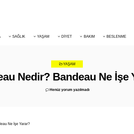
A
SAĞLIK
YAŞAM
DIYET
BAKIM
BESLENME
YAŞAM
au Nedir? Bandeau Ne İşe 
Henüz yorum yazılmadı