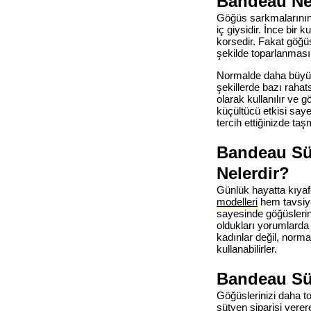
Bandeau Ne 
Göğüs sarkmalarının 
iç giysidir. İnce bir
korsedir. Fakat göğüs
şekilde toparlanması
Normalde daha büyük 
şekillerde bazı rahat
olarak kullanılır ve g
küçültücü etkisi say
tercih ettiğinizde ta
Bandeau Süt
Nelerdir?
Günlük hayatta kıyaf
modelleri
hem tavsiye
sayesinde göğüslerin
oldukları yorumlarda
kadınlar değil, norm
kullanabilirler.
Bandeau Süt
Göğüslerinizi daha 
sütyen siparişi
verere