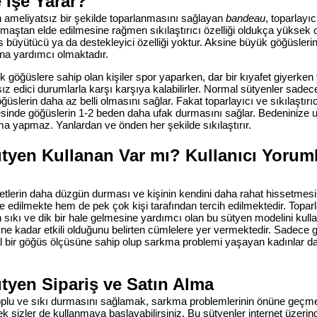
İşe Yarar?
ameliyatsız bir şekilde toparlanmasını sağlayan
bandeau
, toparlayıc
 kumaştan elde edilmesine rağmen sıkılaştırıcı özelliği oldukça yüksek 
 büyütücü ya da destekleyici özelliği yoktur. Aksine büyük göğüslerin 
na yardımcı olmaktadır.
göğüslere sahip olan kişiler spor yaparken, dar bir kıyafet giyerken y
sız edici durumlarla karşı karşıya kalabilirler. Normal sütyenler sadec
öğüslerin daha az belli olmasını sağlar. Fakat toparlayıcı ve sıkılaştırıc
esinde göğüslerin 1-2 beden daha ufak durmasını sağlar. Bedeninize 
şma yapmaz. Yanlardan ve önden her şekilde sıkılaştırır.
yen Kullanan Var mı? Kullanıcı Yoruml
etlerin daha düzgün durması ve kişinin kendini daha rahat hissetmesi
 edilmekte hem de pek çok kişi tarafından tercih edilmektedir. Toparla
 sıkı ve dik bir hale gelmesine yardımcı olan bu sütyen modelini kul
 ne kadar etkili olduğunu belirten cümlelere yer vermektedir. Sadece
al bir göğüs ölçüsüne sahip olup sarkma problemi yaşayan kadınlar da
yen Sipariş ve Satın Alma
toplu ve sıkı durmasını sağlamak, sarkma problemlerinin önüne geçm
k sizler de kullanmaya başlayabilirsiniz. Bu sütyenler internet üzeri