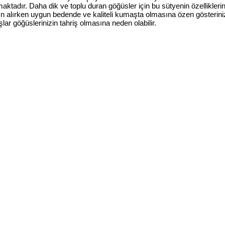
lmaktadır. Daha dik ve toplu duran göğüsler için bu sütyenin özellikle
atın alırken uygun bedende ve kaliteli kumaşta olmasına özen gösteri
ar göğüslerinizin tahriş olmasına neden olabilir.