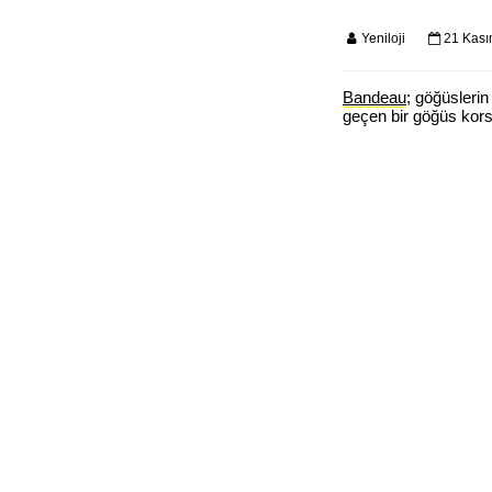
Yeniloji
21 Kası
Bandeau
; göğüsleri
geçen bir göğüs kors