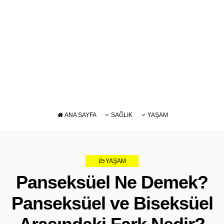
ANA SAYFA
SAĞLIK
YAŞAM
DIYET
BAKIM
BESLENME
YAŞAM
ZAYIFLAMA
Panseksüel Ne Demek?
Panseksüel ve Biseksüel