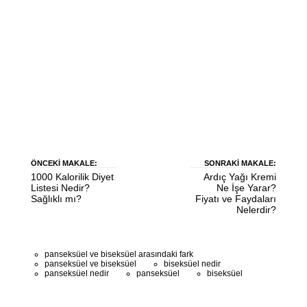
ÖNCEKI MAKALE:
SONRAKI MAKALE:
1000 Kalorilik Diyet
Ardıç Yağı Kremi
Listesi Nedir?
Ne İşe Yarar?
Sağlıklı mı?
Fiyatı ve Faydaları
Nelerdir?
panseksüel ve biseksüel arasındaki fark
panseksüel ve biseksüel
biseksüel nedir
panseksüel nedir
panseksüel
biseksüel