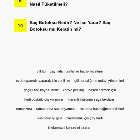
9
Nasıl Tüketilmeli?
Saç Botoksu Nedir? Ne İşe Yarar? Saç
10
Botoksu mu Keratin mi?
cilt tipi
zayıflatıcı taytlar ile bacak inceltme
evde egzersiz yaparak kilo verilir mi
gül hastalığının tedavi yöntemleri
geçici saç boyası nedir
kahve peelingi
basen eritmek için
kedi püskülü otu yorumları
karanfil kürünün saça faydaları
romatizma
ramazanda saç boyatmak
rozasea hastalığının belirtileri
kivi neye iyi gelir
zayıflamak için çay tarifi
jinekomasti korsesinin zararı