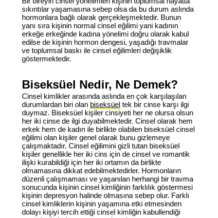
Bir bireyin cinsel yönelimleri kişinin toplumsal hayatta
sıkıntılar yaşamasına sebep olsa da bu durum aslında
hormonlara bağlı olarak gerçekleşmektedir. Bunun
yanı sıra kişinin normal cinsel eğilimi yani kadının
erkeğe erkeğinde kadına yönelimi doğru olarak kabul
edilse de kişinin hormon dengesi, yaşadığı travmalar
ve toplumsal baskı ile cinsel eğilimleri değişiklik
göstermektedir.
Biseksüel Nedir, Ne Demek?
Cinsel kimlikler arasında aslında en çok karşılaşılan
durumlardan biri olan
biseksüel
tek bir cinse karşı ilgi
duymaz. Biseksüel kişiler cinsiyeti her ne olursa olsun
her iki cinse de ilgi duyabilmektedir. Cinsel olarak hem
erkek hem de kadın ile birlikte olabilen biseksüel cinsel
eğilimi olan kişiler genel olarak bunu gizlemeye
çalışmaktadır. Cinsel eğilimini gizli tutan biseksüel
kişiler genellikle her iki cins için de cinsel ve romantik
ilişki kurabildiği için her iki ortamın da birlikte
olmamasına dikkat edebilmektedirler. Hormonların
düzenli çalışmaması ve yaşanılan herhangi bir travma
sonucunda kişinin cinsel kimliğinin farklılık göstermesi
kişinin depresyon halinde olmasına sebep olur. Farklı
cinsel kimliklerin kişinin yaşamına etki etmesinden
dolayı kişiyi tercih ettiği cinsel kimliğin kabullendiği