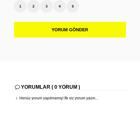
1
2
3
4
5
YORUM GÖNDER
YORUMLAR ( 0 YORUM )
Henüz yorum yapılmamış! İlk siz yorum yazın...