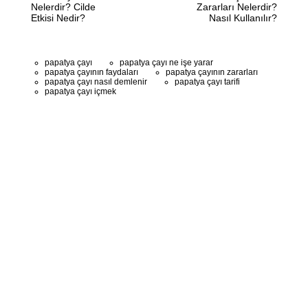
Nelerdir? Cilde
Zararları Nelerdir?
Etkisi Nedir?
Nasıl Kullanılır?
papatya çayı
papatya çayı ne işe yarar
papatya çayının faydaları
papatya çayının zararları
papatya çayı nasıl demlenir
papatya çayı tarifi
papatya çayı içmek