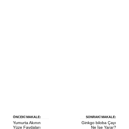
ÖNCEKI MAKALE:
SONRAKI MAKALE:
Yumurta Akının
Ginkgo biloba Çayı
Yüze Faydaları
Ne İşe Yarar?