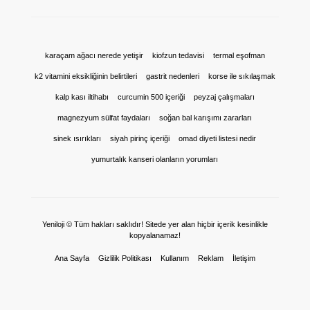
karaçam ağacı nerede yetişir
kiofzun tedavisi
termal eşofman
k2 vitamini eksikliğinin belirtileri
gastrit nedenleri
korse ile sıkılaşmak
kalp kası iltihabı
curcumin 500 içeriği
peyzaj çalışmaları
magnezyum sülfat faydaları
soğan bal karışımı zararları
sinek ısırıkları
siyah pirinç içeriği
omad diyeti listesi nedir
yumurtalık kanseri olanların yorumları
Yeniloji © Tüm hakları saklıdır! Sitede yer alan hiçbir içerik kesinlikle
kopyalanamaz!
Ana Sayfa
Gizlilik Politikası
Kullanım
Reklam
İletişim