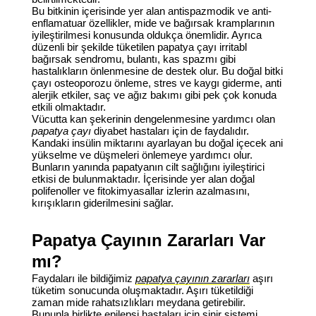
Bu bitkinin içerisinde yer alan antispazmodik ve anti-
enflamatuar özellikler, mide ve bağırsak kramplarının
iyileştirilmesi konusunda oldukça önemlidir. Ayrıca
düzenli bir şekilde tüketilen papatya çayı irritabl
bağırsak sendromu, bulantı, kas spazmı gibi
hastalıkların önlenmesine de destek olur. Bu doğal bitki
çayı osteoporozu önleme, stres ve kaygı giderme, anti
alerjik etkiler, saç ve ağız bakımı gibi pek çok konuda
etkili olmaktadır.
Vücutta kan şekerinin dengelenmesine yardımcı olan
papatya çayı
diyabet hastaları için de faydalıdır.
Kandaki insülin miktarını ayarlayan bu doğal içecek ani
yükselme ve düşmeleri önlemeye yardımcı olur.
Bunların yanında papatyanın cilt sağlığını iyileştirici
etkisi de bulunmaktadır. İçerisinde yer alan doğal
polifenoller ve fitokimyasallar izlerin azalmasını,
kırışıkların giderilmesini sağlar.
Papatya Çayının Zararları Var
mı?
Faydaları ile bildiğimiz
papatya çayının zararları
aşırı
tüketim sonucunda oluşmaktadır. Aşırı tüketildiği
zaman mide rahatsızlıkları meydana getirebilir.
Bununla birlikte epilepsi hastaları için sinir sistemi