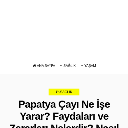
ANA SAYFA
SAĞLIK
YAŞAM
DIYET
BAKIM
BESLENME
SAĞLIK
ZAYIFLAMA
Papatya Çayı Ne İşe
Yarar? Faydaları ve